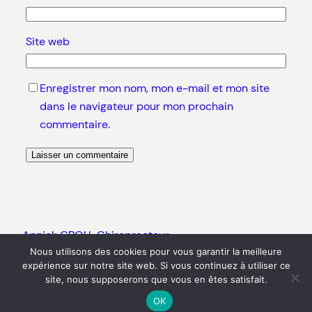
Site web
Enregistrer mon nom, mon e-mail et mon site
dans le navigateur pour mon prochain
commentaire.
Annick GROU-Chiropracteur
Nous utilisons des cookies pour vous garantir la meilleure
expérience sur notre site web. Si vous continuez à utiliser ce
Fièrement propulsé par
WordPress
site, nous supposerons que vous en êtes satisfait.
OK